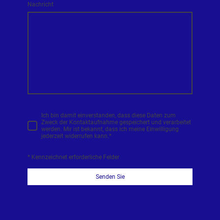
Nachricht
Ich bin damit einverstanden, dass diese Daten zum
Zweck der Kontaktaufnahme gespeichert und verarbeitet
werden. Mir ist bekannt, dass ich meine Einwilligung
jederzeit widerrufen kann.
*
* Kennzeichnet erforderliche Felder
Senden Sie