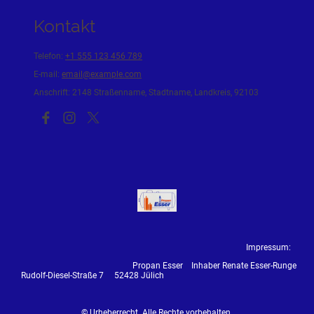
Kontakt
Telefon:
+1 555 123 456 789
E-mail:
email@example.com
Anschrift: 2148 Straßenname, Stadtname, Landkreis, 92103
Impressum:
Propan Esser Inhaber Renate Esser-Runge
Rudolf-Diesel-Straße 7 52428 Jülich
© Urheberrecht. Alle Rechte vorbehalten.